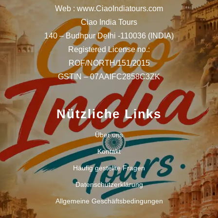
Web : www.CiaoIndiatours.com
Ciao India Tours
140 – Budhpur Delhi -110036 (INDIA)
Registered License no.:
ROF/NORTH/151/2015
GSTIN – 07AAIFC2858C3ZK
Nützliche Links
Über uns
Kontakt
Häufig gestellte Fragen
Datenschutzerklärung
Allgemeine Geschäftsbedingungen