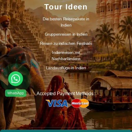
Tour Ideen
Die besten Reisepakete in
Indien
Gruppenreisen in Indien
Reisen zu indischen Festivals
Indienreisen mit
Nachbarländern
Landausflüge in Indien
Accepted Payment Methods :