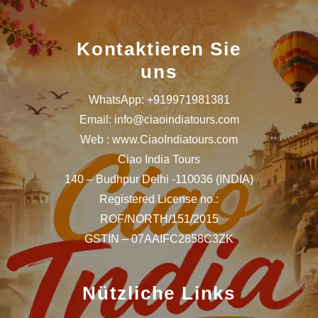
Kontaktieren Sie
uns
WhatsApp: +919971981381
Email: info@ciaoindiatours.com
Web : www.CiaoIndiatours.com
Ciao India Tours
140 – Budhpur Delhi -110036 (INDIA)
Registered License no.:
ROF/NORTH/151/2015
GSTIN – 07AAIFC2858C3ZK
Nützliche Links