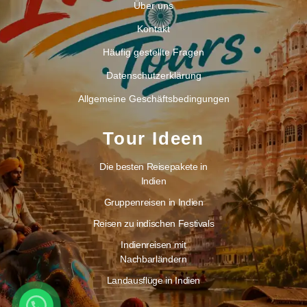
Über uns
Kontakt
Häufig gestellte Fragen
Datenschutzerklärung
Allgemeine Geschäftsbedingungen
Tour Ideen
Die besten Reisepakete in
Indien
Gruppenreisen in Indien
Reisen zu indischen Festivals
Indienreisen mit
Nachbarländern
Landausflüge in Indien