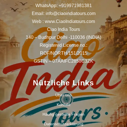
WhatsApp: +919971981381
Email: info@ciaoindiatours.com
Web : www.CiaoIndiatours.com
Ciao India Tours
140 – Budhpur Delhi -110036 (INDIA)
Registered License no.:
ROF/NORTH/151/2015
GSTIN – 07AAIFC2858C3ZK
Nützliche Links
Über uns
Kontakt
Häufig gestellte Fragen
Datenschutzerklärung