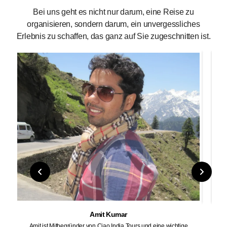
Bei uns geht es nicht nur darum, eine Reise zu
organisieren, sondern darum, ein unvergessliches
Erlebnis zu schaffen, das ganz auf Sie zugeschnitten ist.
Amit Kumar
N
ünder von Ciao India Tours und eine wichtige
Neelam ist eine leidenschaft