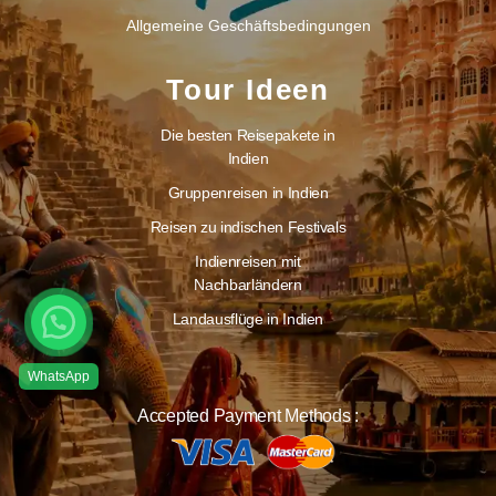
Allgemeine Geschäftsbedingungen
Tour Ideen
Die besten Reisepakete in
Indien
Gruppenreisen in Indien
Reisen zu indischen Festivals
Indienreisen mit
Nachbarländern
Landausflüge in Indien
Accepted Payment Methods :