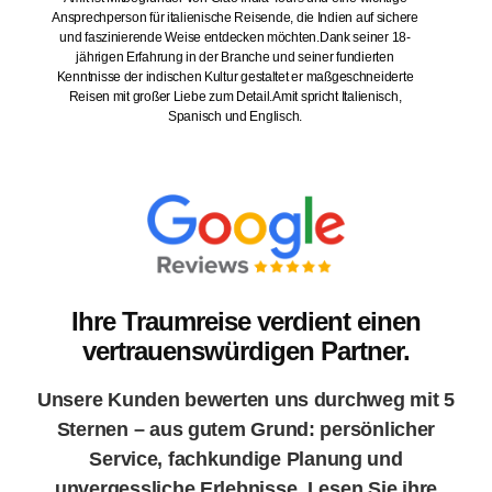
 italienische Reisende, die Indien auf sichere
Erfahrung im Tourismussekt
e Weise entdecken möchten.Dank seiner 18-
englisch- und französischs
rung in der Branche und seiner fundierten
maßgeschneiderte Reiserou
dischen Kultur gestaltet er maßgeschneiderte
Gastronomie und Abenteuer m
r Liebe zum Detail.Amit spricht Italienisch,
Indien in- und auswendig und
Spanisch und Englisch.
daran, authentische und unve
Ihre Traumreise verdient einen
vertrauenswürdigen Partner.
Unsere Kunden bewerten uns durchweg mit 5
Sternen – aus gutem Grund: persönlicher
Service, fachkundige Planung und
unvergessliche Erlebnisse. Lesen Sie ihre