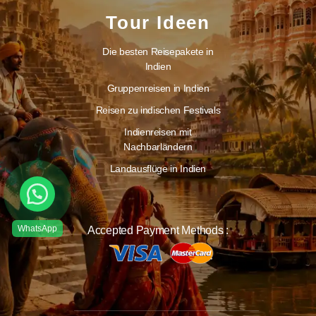
Tour Ideen
Die besten Reisepakete in
Indien
Gruppenreisen in Indien
Reisen zu indischen Festivals
Indienreisen mit
Nachbarländern
Landausflüge in Indien
Accepted Payment Methods :