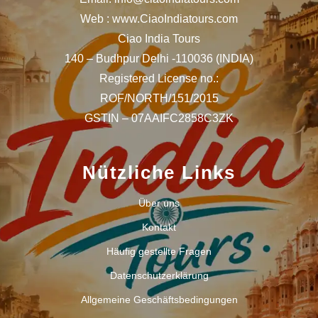
Web : www.CiaoIndiatours.com
Ciao India Tours
140 – Budhpur Delhi -110036 (INDIA)
Registered License no.:
ROF/NORTH/151/2015
GSTIN – 07AAIFC2858C3ZK
Nützliche Links
Über uns
Kontakt
Häufig gestellte Fragen
Datenschutzerklärung
Allgemeine Geschäftsbedingungen