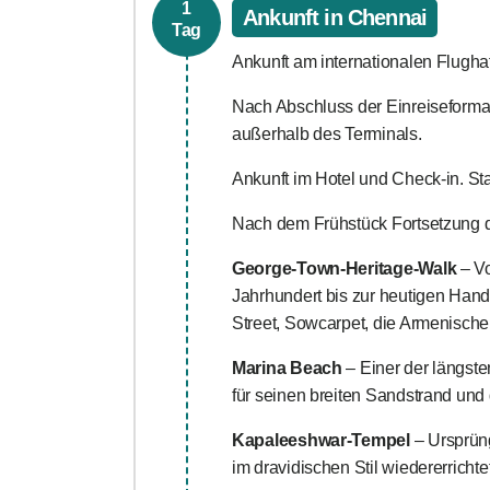
1
Ankunft in Chennai
Tag
Ankunft am internationalen Flugh
Nach Abschluss der Einreiseformal
außerhalb des Terminals.
Ankunft im Hotel und Check-in. St
Nach dem Frühstück Fortsetzung de
George-Town-Heritage-Walk
– Vo
Jahrhundert bis zur heutigen Han
Street, Sowcarpet, die Armenisch
Marina Beach
– Einer der längste
für seinen breiten Sandstrand und
Kapaleeshwar-Tempel
– Ursprüng
im dravidischen Stil wiedererricht