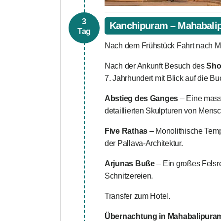
3
Kanchipuram – Mahabalip
Tag
Nach dem Frühstück Fahrt nach M
Nach der Ankunft Besuch des
Sho
7. Jahrhundert mit Blick auf die B
Abstieg des Ganges
– Eine massi
detaillierten Skulpturen von Mensc
Five Rathas
– Monolithische Tempe
der Pallava-Architektur.
Arjunas Buße
– Ein großes Felsr
Schnitzereien.
Transfer zum Hotel.
Übernachtung in Mahabalipura