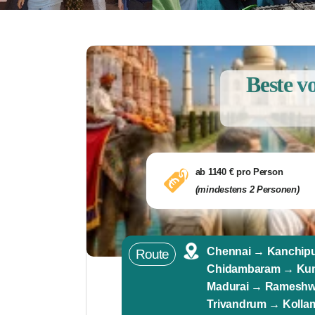
Beste v
ab 1140 € pro Person
(mindestens 2 Personen)
Chennai → Kanchip
Route
Chidambaram → Kum
Madurai → Rameshw
Trivandrum → Koll