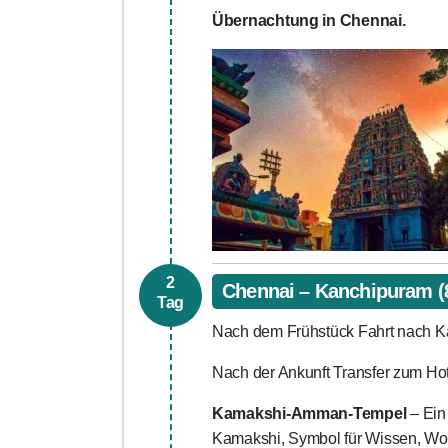
Übernachtung in Chennai.
2
Chennai – Kanchipuram (86
Tag
Nach dem Frühstück Fahrt nach K
Nach der Ankunft Transfer zum H
Kamakshi-Amman-Tempel
– Ein
Kamakshi, Symbol für Wissen, Woh