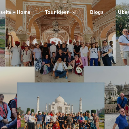
tseite – Home
Tour Ideen
Blogs
Über