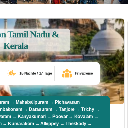
on Tamil Nadu &
Kerala
16 Nächte / 17 Tage
Privatreise
uram → Mahabalipuram → Pichavaram →
bakonam → Darasuram → Tanjore → Trichy →
aram → Kanyakumari → Poovar → Kovalam →
am → Kumarakom → Alleppey → Thekkady →