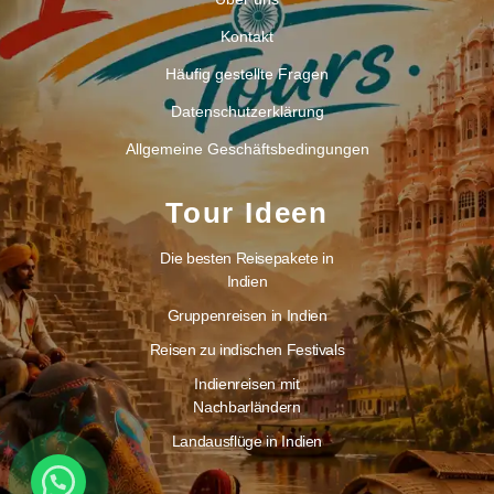
Kontakt
Häufig gestellte Fragen
Datenschutzerklärung
Allgemeine Geschäftsbedingungen
Tour Ideen
Die besten Reisepakete in
Indien
Gruppenreisen in Indien
Reisen zu indischen Festivals
Indienreisen mit
Nachbarländern
Landausflüge in Indien