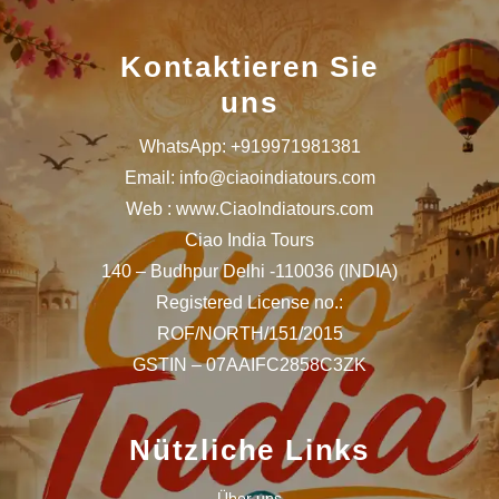
Kontaktieren Sie
uns
WhatsApp: +919971981381
Email: info@ciaoindiatours.com
Web : www.CiaoIndiatours.com
Ciao India Tours
140 – Budhpur Delhi -110036 (INDIA)
Registered License no.:
ROF/NORTH/151/2015
GSTIN – 07AAIFC2858C3ZK
Nützliche Links
Über uns