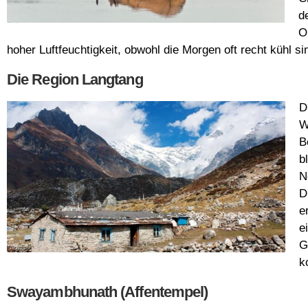
d
O
hoher Luftfeuchtigkeit, obwohl die Morgen oft recht kühl s
Die Region Langtang
D
W
B
b
N
D
e
e
G
k
Swayambhunath (Affentempel)