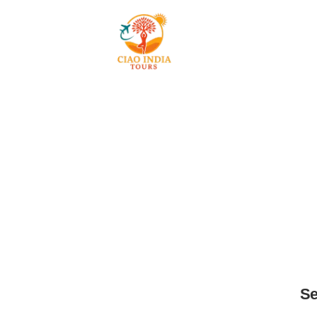
Star
Se