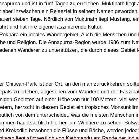
nnapurna und ist in fünf Tagen zu erreichen. Muktinath lieg
st aber inzwischen ein Reiseziel in seinem Namen geworden.
uert sieben Tage. Nördlich von Muktinath liegt Mustang, ein
hrt und hat ihre eigene faszinierende Kultur.
on Pokhara ein ideales Wandergebiet. Auch die Menschen und 
che und Religion. Die Annapurna-Region wurde 1986 zum Natu
chiedenen Wanderer zu unterstützen, die durch dieses Gebie
er Chitwan-Park ist der Ort, an den man zurückkehren sollt
epals zu erleben, abgesehen vom Wandern und der Faszinat
inigen Gebieten auf einer Höhe von nur 100 Metern, viel we
etern, herrscht in diesem Gebiet ein tropisches Monsunklim
eutlich von dem unterscheidet, was die meisten Menschen i
ommen hauptsächlich hierher, um Wildtiere zu sehen. Süßwa
nd Krokodile bewohnen die Flüsse und Bäche, werden jedoch
hitwan liegt südwestlich von Kathmandu am Rande der indis