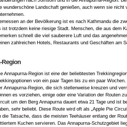
anderungen nach Jomsom und in die Annapurna-Region. Be
ie wunderschöne Landschaft genießen, auch wenn sie nicht
nternehmen.
emessen an der Bevölkerung ist es nach Kathmandu die zwei
s ist trotzdem keine riesige Stadt. Menschen, die aus dem
emerken schnell die viel sauberere Luft und das angenehme
einen zahlreichen Hotels, Restaurants und Geschäften am Seeu
a-Region
ie Annapurna-Region ist eine der beliebtesten Trekkingregion
rekkingoptionen von ein paar Tagen bis zu ein paar Wochen. 
er Annapurna-Region, die sich stellenweise kreuzen und ver
önnen es vorziehen, einige oder eine Variation der Routen 
ircuit um den Berg Annapurna dauert etwa 21 Tage und ist be
ben, sehr beliebt. Diese Route wird oft als „Apple Pie Circu
n die Tatsache, dass die meisten Teehäuser entlang der Rout
rittiertem Kuchen servieren. Das Annapurna-Schutzgebiet lie