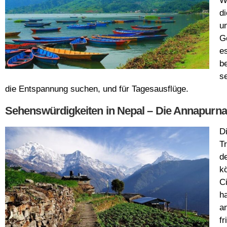
W
d
u
G
e
b
s
die Entspannung suchen, und für Tagesausflüge.
Sehenswürdigkeiten in Nepal – Die Annapurn
D
T
d
k
C
ha
a
f