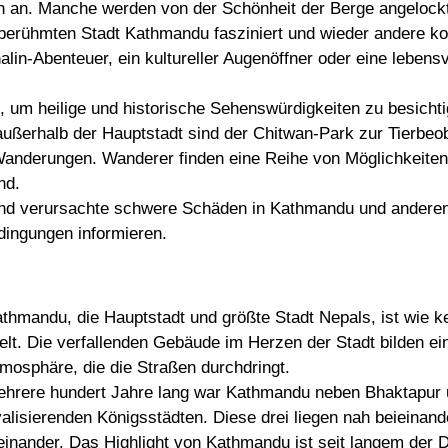
en an. Manche werden von der Schönheit der Berge angeloc
r berühmten Stadt Kathmandu fasziniert und wieder andere k
alin-Abenteuer, ein kultureller Augenöffner oder eine leben
, um heilige und historische Sehenswürdigkeiten zu besicht
e außerhalb der Hauptstadt sind der Chitwan-Park zur Tierbe
Wanderungen. Wanderer finden eine Reihe von Möglichkeiten,
nd.
und verursachte schwere Schäden in Kathmandu und anderen
edingungen informieren.
thmandu, die Hauptstadt und größte Stadt Nepals, ist wie k
lt. Die verfallenden Gebäude im Herzen der Stadt bilden ei
mosphäre, die die Straßen durchdringt.
hrere hundert Jahre lang war Kathmandu neben Bhaktapur u
valisierenden Königsstädten. Diese drei liegen nah beieinand
einander. Das Highlight von Kathmandu ist seit langem der D