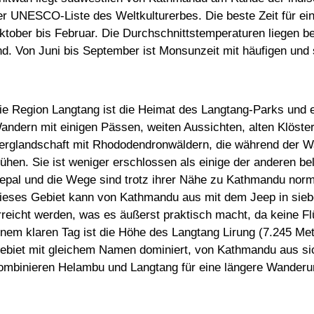
er UNESCO-Liste des Weltkulturerbes. Die beste Zeit für ei
ktober bis Februar. Die Durchschnittstemperaturen liegen be
ind. Von Juni bis September ist Monsunzeit mit häufigen und
ie Region Langtang ist die Heimat des Langtang-Parks und e
andern mit einigen Pässen, weiten Aussichten, alten Klöster
erglandschaft mit Rhododendronwäldern, die während der W
lühen. Sie ist weniger erschlossen als einige der anderen be
epal und die Wege sind trotz ihrer Nähe zu Kathmandu norm
ieses Gebiet kann von Kathmandu aus mit dem Jeep in siebe
rreicht werden, was es äußerst praktisch macht, da keine Flü
inem klaren Tag ist die Höhe des Langtang Lirung (7.245 Me
ebiet mit gleichem Namen dominiert, von Kathmandu aus si
ombinieren Helambu und Langtang für eine längere Wanderu