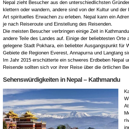
Nepal zieht Besucher aus den unterschiedlichsten Gründ
klettern oder wandern, andere sind von der Kultur und de
Art spirituelles Erwachen zu erleben. Nepal kann ein Adren
je nach Reiseroute und Einstellung des Reisenden.
Die meisten Besucher verbringen einige Zeit in Kathmandu
andere Teile des Landes auf. Einige der beliebtesten Ort
gelegene Stadt Pokhara, ein beliebter Ausgangspunkt für 
Gebiete die Regionen Everest, Annapurna und Langtang si
Im Jahr 2015 erschütterte ein schweres Erdbeben Nepal 
Reisende sollten sich vor ihrer Reise über die örtlichen B
Sehenswürdigkeiten in Nepal – Kathmandu
Ka
We
At
Me
ri
in