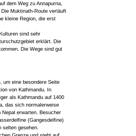
t auf dem Weg zu Annapurna,
 Die Muktinath-Route verläuft
e kleine Region, die erst
Kulturen sind sehr
rschutzgebiet erklärt. Die
t kommen. Die Wege sind gut
e, um eine besondere Seite
ion von Kathmandu. In
niger als Kathmandu auf 1400
a, das sich normalerweise
n Nepal erwarten. Besucher
sserdelfine (Gangesdelfine)
 selten gesehen.
chen Grenze und steht auf