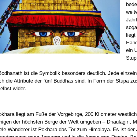
bede
welt
Jahr
soga
liegt
Hand
ein 
Stup
Bodhanath ist die Symbolik besonders deutlich. Jede einzelne
ch die Attribute der fünf Buddhas sind. In Form der Stupa z
elbst wider.
okhara liegt am Fuße der Vorgebirge, 200 Kilometer westlic
inigen der höchsten Berge der Welt umgeben – Dhaulagiri, 
iele Wanderer ist Pokhara das Tor zum Himalaya. Es ist der