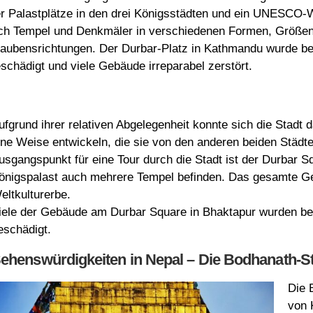
r Palastplätze in den drei Königsstädten und ein UNESCO-We
ch Tempel und Denkmäler in verschiedenen Formen, Größen,
aubensrichtungen. Der Durbar-Platz in Kathmandu wurde b
schädigt und viele Gebäude irreparabel zerstört.
ufgrund ihrer relativen Abgelegenheit konnte sich die Stadt
ine Weise entwickeln, die sie von den anderen beiden Städte
usgangspunkt für eine Tour durch die Stadt ist der Durbar 
önigspalast auch mehrere Tempel befinden. Das gesamte G
eltkulturerbe.
iele der Gebäude am Durbar Square in Bhaktapur wurden b
eschädigt.
ehenswürdigkeiten in Nepal – Die Bodhanath-S
Die 
von 