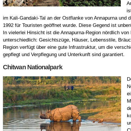
A
i
im Kali-Gandaki-Tal an der Ostflanke von Annapurna und da
1992 für Touristen geöffnet wurde. Diese Gegend ist unberü
In vielerlei Hinsicht ist die Annapurna-Region nördlich v
unterschiedlich: Gesichtszüge, Häuser, Lebensstile, Bräu
Region verfügt über eine gute Infrastruktur, um die vers
gepflegt und Verpflegung und Unterkunft sind garantiert.
Chitwan Nationalpark
D
N
e
M
d
k
u
C