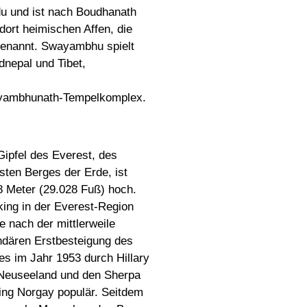
u und ist nach Boudhanath
dort heimischen Affen, die
 genannt. Swayambhu spielt
dnepal und Tibet,
ayambhunath-Tempelkomplex.
Gipfel des Everest, des
sten Berges der Erde, ist
8 Meter (29.028 Fuß) hoch.
king in der Everest-Region
e nach der mittlerweile
ndären Erstbesteigung des
es im Jahr 1953 durch Hillary
Neuseeland und den Sherpa
ing Norgay populär. Seitdem