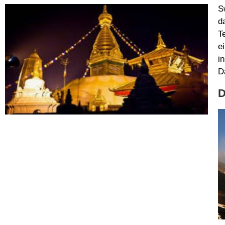
S
d
T
e
i
D
D