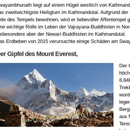
wayambhunath liegt auf einem Hügel westlich von Kathmand
as zweitwichtigste Heiligtum im Kathmandutal. Aufgrund der 
eile des Tempels bewohnen, wird er liebevoller Affentempel
ine wichtige Rolle im Leben der Vajrayana-Buddhisten in Nor
nsbesondere aber der Newari-Buddhisten im Kathmandutal.
as Erdbeben von 2015 verursachte einige Schäden am Sw
er Gipfel des Mount Everest,
Der 
höch
8.84
Trek
wurd
lege
Berg
aus 
Tens