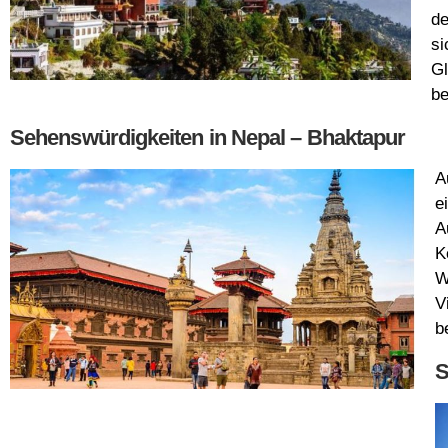
de
si
Gl
be
Sehenswürdigkeiten in Nepal – Bhaktapur
A
e
A
K
W
V
b
S