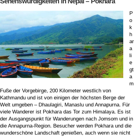
Sehenswürdigkeiten in Nepal – Pokhara
P
o
k
h
ar
a
li
e
gt
a
m
Fuße der Vorgebirge, 200 Kilometer westlich von
Kathmandu und ist von einigen der höchsten Berge der
Welt umgeben – Dhaulagiri, Manaslu und Annapurna. Für
viele Wanderer ist Pokhara das Tor zum Himalaya. Es ist
der Ausgangspunkt für Wanderungen nach Jomsom und in
die Annapurna-Region. Besucher werden Pokhara und die
wunderschöne Landschaft genießen, auch wenn sie nicht