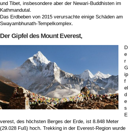
und Tibet, insbesondere aber der Newari-Buddhisten im
Kathmandutal.
Das Erdbeben von 2015 verursachte einige Schäden am
Swayambhunath-Tempelkomplex.
Der Gipfel des Mount Everest,
D
e
r
G
ip
f
el
d
e
s
E
verest, des höchsten Berges der Erde, ist 8.848 Meter
(29.028 Fuß) hoch. Trekking in der Everest-Region wurde