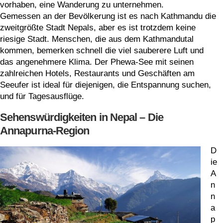
vorhaben, eine Wanderung zu unternehmen.
Gemessen an der Bevölkerung ist es nach Kathmandu die
zweitgrößte Stadt Nepals, aber es ist trotzdem keine
riesige Stadt. Menschen, die aus dem Kathmandutal
kommen, bemerken schnell die viel sauberere Luft und
das angenehmere Klima. Der Phewa-See mit seinen
zahlreichen Hotels, Restaurants und Geschäften am
Seeufer ist ideal für diejenigen, die Entspannung suchen,
und für Tagesausflüge.
Sehenswürdigkeiten in Nepal – Die
Annapurna-Region
D
ie
A
n
n
a
p