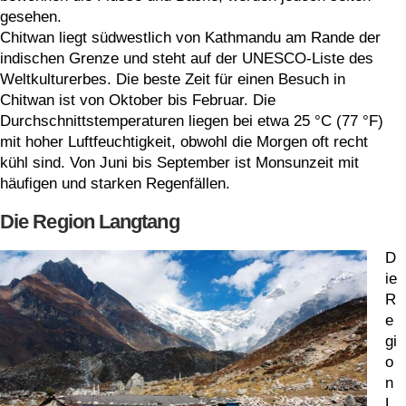
gesehen.
Chitwan liegt südwestlich von Kathmandu am Rande der
indischen Grenze und steht auf der UNESCO-Liste des
Weltkulturerbes. Die beste Zeit für einen Besuch in
Chitwan ist von Oktober bis Februar. Die
Durchschnittstemperaturen liegen bei etwa 25 °C (77 °F)
mit hoher Luftfeuchtigkeit, obwohl die Morgen oft recht
kühl sind. Von Juni bis September ist Monsunzeit mit
häufigen und starken Regenfällen.
Die Region Langtang
D
ie
R
e
gi
o
n
L