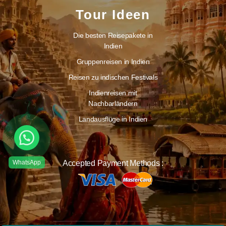
Tour Ideen
Die besten Reisepakete in
Indien
Gruppenreisen in Indien
Reisen zu indischen Festivals
Indienreisen mit
Nachbarländern
Landausflüge in Indien
Accepted Payment Methods :