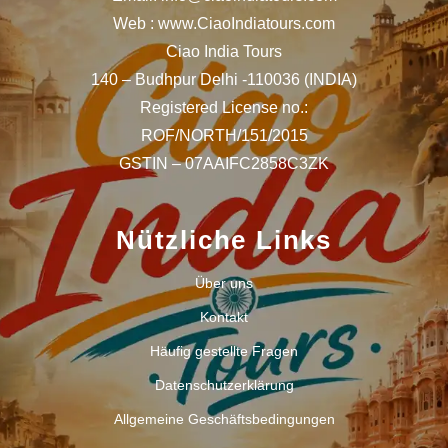
Web : www.CiaoIndiatours.com
Ciao India Tours
140 – Budhpur Delhi -110036 (INDIA)
Registered License no.:
ROF/NORTH/151/2015
GSTIN – 07AAIFC2858C3ZK
Nützliche Links
Über uns
Kontakt
Häufig gestellte Fragen
Datenschutzerklärung
Allgemeine Geschäftsbedingungen