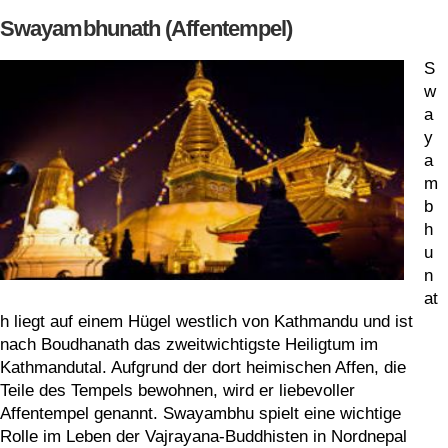
Swayambhunath (Affentempel)
S
w
a
y
a
m
b
h
u
n
at
h liegt auf einem Hügel westlich von Kathmandu und ist
nach Boudhanath das zweitwichtigste Heiligtum im
Kathmandutal. Aufgrund der dort heimischen Affen, die
Teile des Tempels bewohnen, wird er liebevoller
Affentempel genannt. Swayambhu spielt eine wichtige
Rolle im Leben der Vajrayana-Buddhisten in Nordnepal