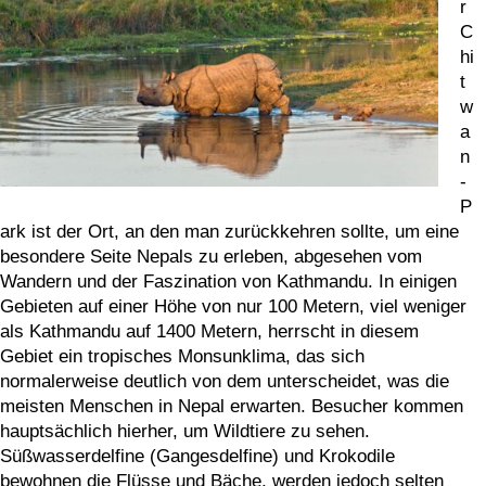
r
C
hi
t
w
a
n
-
P
ark ist der Ort, an den man zurückkehren sollte, um eine
besondere Seite Nepals zu erleben, abgesehen vom
Wandern und der Faszination von Kathmandu. In einigen
Gebieten auf einer Höhe von nur 100 Metern, viel weniger
als Kathmandu auf 1400 Metern, herrscht in diesem
Gebiet ein tropisches Monsunklima, das sich
normalerweise deutlich von dem unterscheidet, was die
meisten Menschen in Nepal erwarten. Besucher kommen
hauptsächlich hierher, um Wildtiere zu sehen.
Süßwasserdelfine (Gangesdelfine) und Krokodile
bewohnen die Flüsse und Bäche, werden jedoch selten