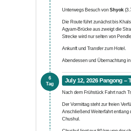
Unterwegs Besuch von
Shyok
(3.
Die Route führt zunächst bis Khal
Agyam-Brücke aus zweigt die Stra
Strecke wird nur selten von Pendle
Ankunft und Transfer zum Hotel.
Abendessen und Übernachtung in
6
July 12, 2026 Pangong – T
Tag
Nach dem Frühstück Fahrt nach Tso
Der Vormittag steht zur freien Ve
Anschließend Weiterfahrt entlang
Chushul.
Chushul liegt nur 80 km von der ch