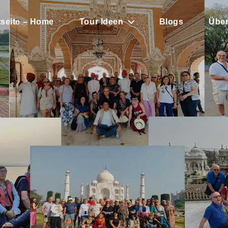
tseite – Home
Tour Ideen
Blogs
Über