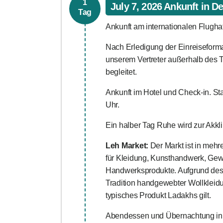
1
July 7, 2026 Ankunft in Del
Tag
Ankunft am internationalen Flugha
Nach Erledigung der Einreiseform
unserem Vertreter außerhalb des 
begleitet.
Ankunft im Hotel und Check-in. St
Uhr.
Ein halber Tag Ruhe wird zur Akkl
Leh Market:
Der Markt ist in mehr
für Kleidung, Kunsthandwerk, Gewü
Handwerksprodukte. Aufgrund des 
Tradition handgewebter Wollkleidun
typisches Produkt Ladakhs gilt.
Abendessen und Übernachtung in