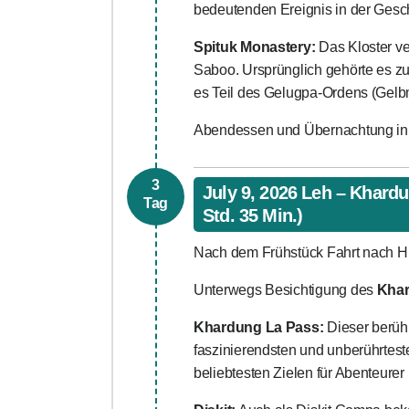
bedeutenden Ereignis in der Gesc
Spituk Monastery:
Das Kloster ve
Saboo. Ursprünglich gehörte es 
es Teil des Gelugpa-Ordens (Gelb
Abendessen und Übernachtung in
3
July 9, 2026 Leh – Khardu
Tag
Std. 35 Min.)
Nach dem Frühstück Fahrt nach H
Unterwegs Besichtigung des
Khar
Khardung La Pass:
Dieser berühm
faszinierendsten und unberührtest
beliebtesten Zielen für Abenteure