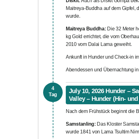
Diskit:
Auch als Diskit Gompa bekan
Maitreya-Buddha auf dem Gipfel, d
wurde.
Maitreya Buddha:
Die 32 Meter ho
kg Gold errichtet, die vom Oberha
2010 vom Dalai Lama geweiht.
Ankunft in Hunder und Check-in im
Abendessen und Übernachtung in
4
July 10, 2026 Hunder – S
Tag
Valley – Hunder (Hin- und 
Nach dem Frühstück beginnt die B
Samstanling:
Das Kloster Samstan
wurde 1841 von Lama Tsultim Nim