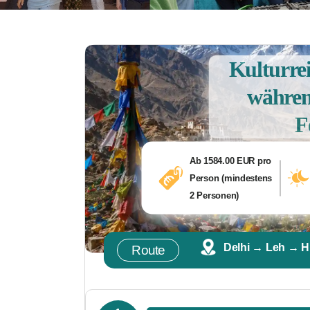
Kulturrei
währen
F
Ab 1584.00 EUR pro
Person (mindestens
2 Personen)
Delhi → Leh → H
Route