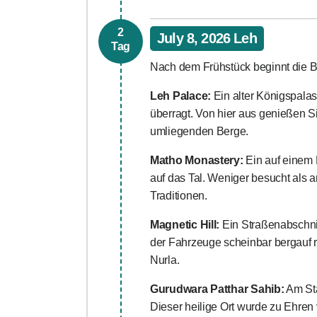
2
July 8, 2026 Leh
Tag
Nach dem Frühstück beginnt die B
Leh Palace:
Ein alter Königspalast 
überragt. Von hier aus genießen S
umliegenden Berge.
Matho Monastery:
Ein auf einem 
auf das Tal. Weniger besucht als a
Traditionen.
Magnetic Hill:
Ein Straßenabschnitt
der Fahrzeuge scheinbar bergauf r
Nurla.
Gurudwara Patthar Sahib:
Am Sta
Dieser heilige Ort wurde zu Ehren 