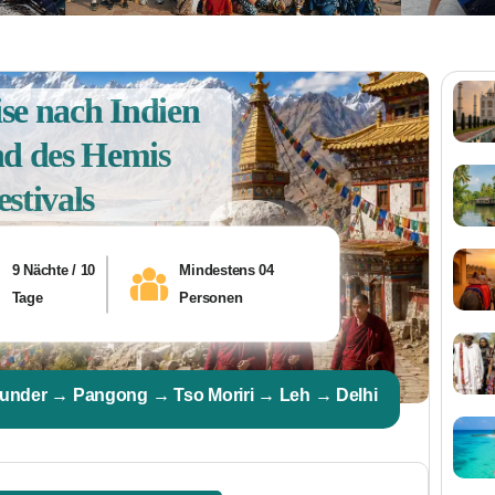
se nach Indien
d des Hemis
estivals
9 Nächte / 10
Mindestens 04
Tage
Personen
under → Pangong → Tso Moriri → Leh → Delhi