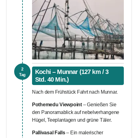
2
Kochi – Munnar (127 km / 3
Tag
Std. 40 Min.)
Nach dem Frühstück Fahrt nach Munnar.
Pothemedu Viewpoint
– Genießen Sie
den Panoramablick auf nebelverhangene
Hügel, Teeplantagen und grüne Täler.
Pallivasal Falls
– Ein malerischer