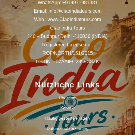
WhatsApp: +919971981381
Email: info@ciaoindiatours.com
Web : www.CiaoIndiatours.com
Ciao India Tours
140 – Budhpur Delhi -110036 (INDIA)
Registered License no.:
ROF/NORTH/151/2015
GSTIN – 07AAIFC2858C3ZK
Nützliche Links
Über uns
Kontakt
Häufig gestellte Fragen
Datenschutzerklärung