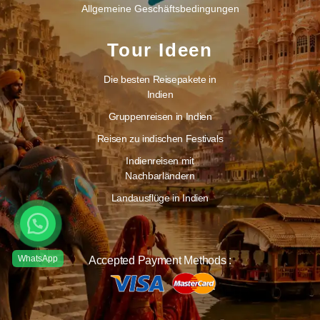
Allgemeine Geschäftsbedingungen
Tour Ideen
Die besten Reisepakete in
Indien
Gruppenreisen in Indien
Reisen zu indischen Festivals
Indienreisen mit
Nachbarländern
Landausflüge in Indien
Accepted Payment Methods :