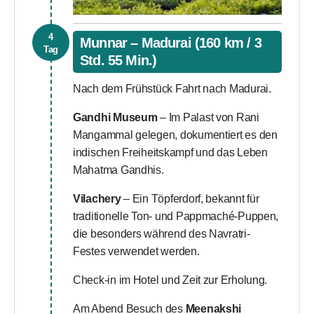
4
Munnar – Madurai (160 km / 3
Tag
Std. 55 Min.)
Nach dem Frühstück Fahrt nach Madurai.
Gandhi Museum
– Im Palast von Rani
Mangammal gelegen, dokumentiert es den
indischen Freiheitskampf und das Leben
Mahatma Gandhis.
Vilachery
– Ein Töpferdorf, bekannt für
traditionelle Ton- und Pappmaché-Puppen,
die besonders während des Navratri-
Festes verwendet werden.
Check-in im Hotel und Zeit zur Erholung.
Am Abend Besuch des
Meenakshi