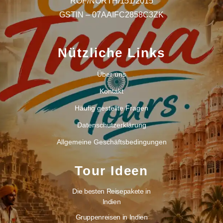
ROF/NORTH/151/2015
GSTIN – 07AAIFC2858C3ZK
Nützliche Links
Über uns
Kontakt
Häufig gestellte Fragen
Datenschutzerklärung
Allgemeine Geschäftsbedingungen
Tour Ideen
Die besten Reisepakete in
Indien
Gruppenreisen in Indien