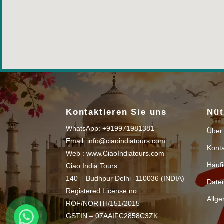
Kontaktieren Sie uns
Nüt
WhatsApp: +919971981381
Über
Email: info@ciaoindiatours.com
Kont
Web : www.CiaoIndiatours.com
Häufi
Ciao India Tours
140 – Budhpur Delhi -110036 (INDIA)
Date
Registered License no.:
Allg
ROF/NORTH/151/2015
GSTIN – 07AAIFC2858C3ZK