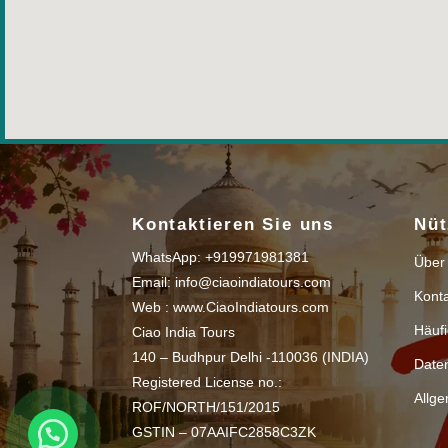
Kontaktieren Sie uns
Nüt
WhatsApp: +919971981381
Über
Email: info@ciaoindiatours.com
Kont
Web : www.CiaoIndiatours.com
Häufi
Ciao India Tours
140 – Budhpur Delhi -110036 (INDIA)
Date
Registered License no.:
Allg
ROF/NORTH/151/2015
GSTIN – 07AAIFC2858C3ZK