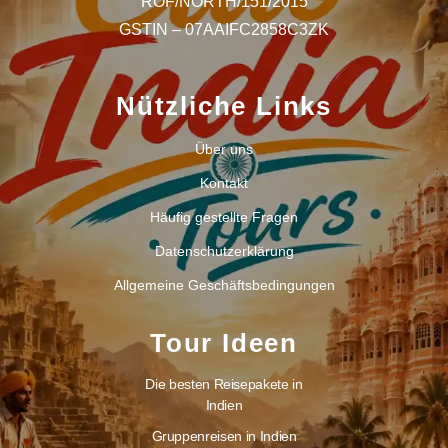
ROF/NORTH/151/2015
GSTIN – 07AAIFC2858C3ZK
Nützliche Links
Über uns
Kontakt
Häufig gestellte Fragen
Datenschutzerklärung
Allgemeine Geschäftsbedingungen
Tour Ideen
Die besten Reisepakete in
Indien
Gruppenreisen in Indien