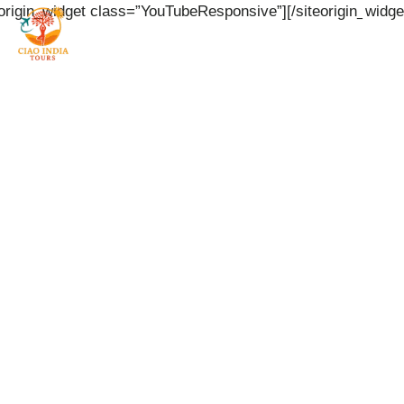
eorigin_widget class=”YouTubeResponsive”]
[/siteorigin_widge