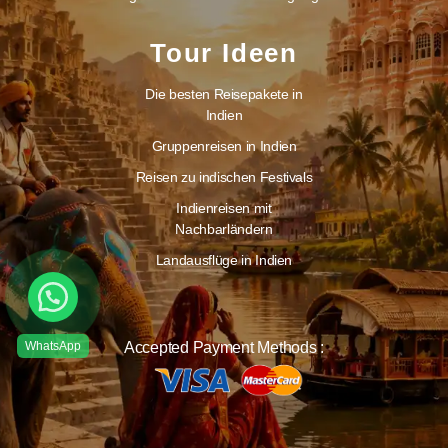
Tour Ideen
Die besten Reisepakete in
Indien
Gruppenreisen in Indien
Reisen zu indischen Festivals
Indienreisen mit
Nachbarländern
Landausflüge in Indien
Accepted Payment Methods :