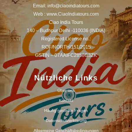
Email: info@ciaoindiatours.com
Web : www.CiaoIndiatours.com
Ciao India Tours
140 – Budhpur Delhi -110036 (INDIA)
Registered License no.:
ROF/NORTH/151/2015
GSTIN – 07AAIFC2858C3ZK
Nützliche Links
Über uns
Kontakt
Häufig gestellte Fragen
Datenschutzerklärung
Allgemeine Geschäftsbedingungen