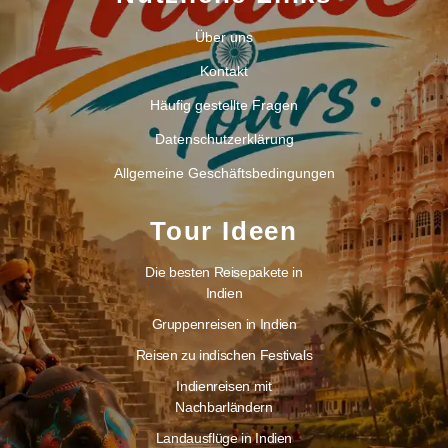
Über uns
Kontakt
Häufig gestellte Fragen
Datenschutzerklärung
Allgemeine Geschäftsbedingungen
Tour Ideen
Die besten Reisepakete in
Indien
Gruppenreisen in Indien
Reisen zu indischen Festivals
Indienreisen mit
Nachbarländern
Landausflüge in Indien