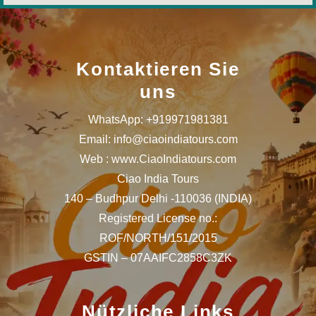
Kontaktieren Sie
uns
WhatsApp: +919971981381
Email: info@ciaoindiatours.com
Web : www.CiaoIndiatours.com
Ciao India Tours
140 – Budhpur Delhi -110036 (INDIA)
Registered License no.:
ROF/NORTH/151/2015
GSTIN – 07AAIFC2858C3ZK
Nützliche Links